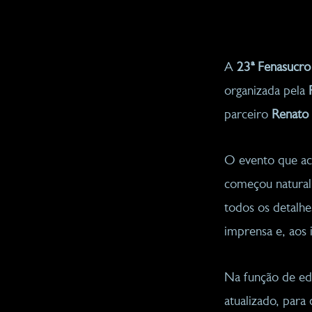
A
23ª Fenasucr
organizada pela
parceiro
Renato
O evento que ac
começou naturalm
todos os detalh
imprensa e, aos 
Na função de edi
atualizado, par