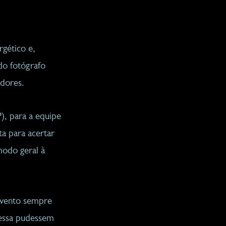
rgético e,
do fotógrafo
adores.
), para a equipe
a para acertar
modo geral à
 evento sempre
ressa pudessem