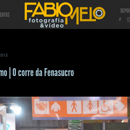
DEPO
ENTOS
 2015
mo | O corre da Fenasucro