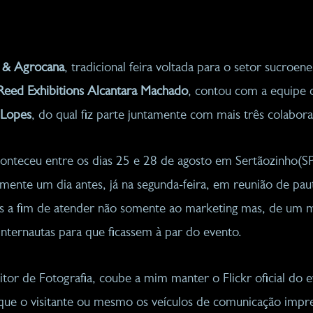
o & Agrocana
, tradicional feira voltada para o setor sucroene
Reed Exhibitions Alcantara Machado
, contou com a equipe 
 Lopes
, do qual fiz parte juntamente com mais três colabor
onteceu entre os dias 25 e 28 de agosto em Sertãozinho(SP
ente um dia antes, já na segunda-feira, em reunião de paut
es a fim de atender não somente ao marketing mas, de um 
internautas para que ficassem à par do evento.
tor de Fotografia, coube a mim manter o Flickr oficial do
a que o visitante ou mesmo os veículos de comunicação imp