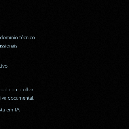
 domínio técnico
issionais
tivo
solidou o olhar
tiva documental.
sta em IA